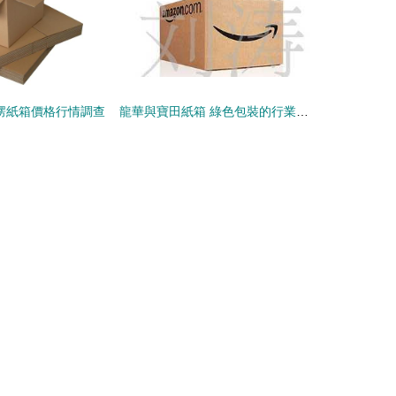
瓦楞紙箱價格行情調查
龍華與寶田紙箱 綠色包裝的行業標桿——從材料源頭重塑信賴的價值鏈