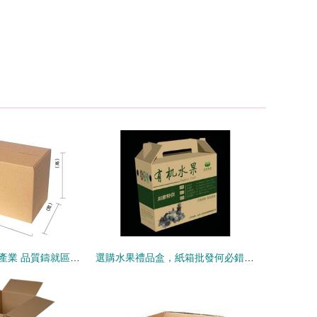
膠州紙箱與紙板產業 品質鑄就區域經濟之路
選購水果禮品盒，紙箱批發何必錯過楊姑橋精心細節匹配熱門價格品需求