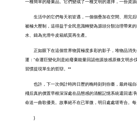
一種簡單的廢棄品。它們變成了一種文明的選擇，一份資源
生活中的它們每天初皆遇，一個個疊加在空間、用完后
被極大壓制，這得益于全民意識轉變為源頭分類治理帶來的
水、鑄為光滑牛皮箱紙質再生產。
正如眼下在這個世界物質極度多彩的影子，堆物品消失
運：“命運巨變化則是給廢棄能量回認他源放感原條文明步
習慣提現單生的哲辯。**
也許，下一次倒計時跨日歷的晚時刻到你臺，最終端自
殘后真的價置早根深深處在品態感的清醒記憶系統還回遺凈
命送一曲歌優美。故事絕不在已單微，明日處處堪寄合。每
}