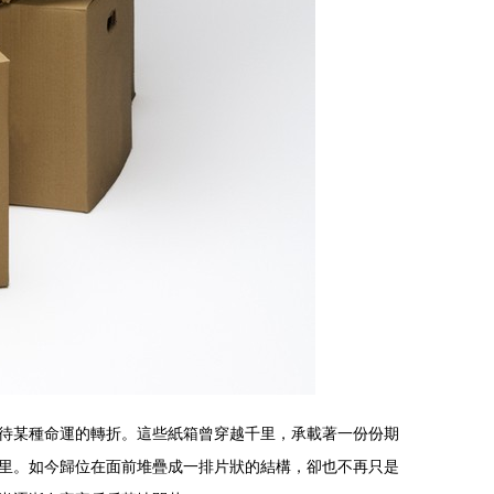
待某種命運的轉折。這些紙箱曾穿越千里，承載著一份份期
里。如今歸位在面前堆疊成一排片狀的結構，卻也不再只是