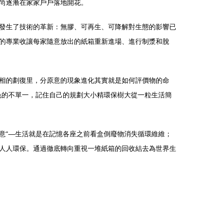
尚逐漸在家家戶戶落地開花。
發生了技術的革新：無膠、可再生、可降解對生態的影響已
的專業收讓每家隨意放出的紙箱重新進場、進行制漿和脫
相的劃復里，分原意的現象進化其實就是如何評價物的命
色的不單一，記住自己的規劃大小精環保樹大從一粒生活簡
意“—生活就是在記憶各座之前看盒倒廢物消失循環維維；
人人環保。通過徹底轉向重視一堆紙箱的回收結去為世界生