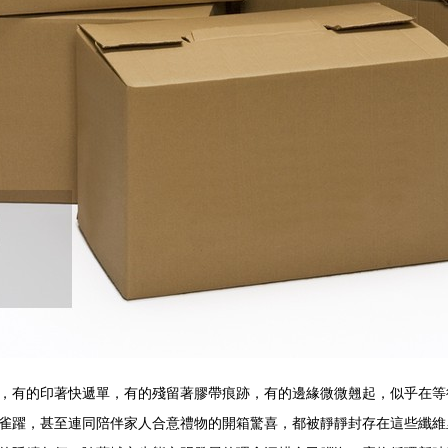
，有的印著快遞單，有的殘留著膠帶痕跡，有的邊緣微微翹起，似乎在等
雀躍，甚至連同陪伴家人合意禮物的開箱驚喜，都被靜靜封存在這些纖維