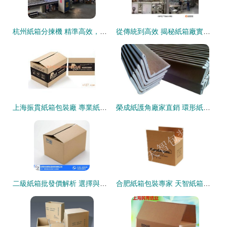
杭州紙箱分揀機 精準高效，賦能紙板行業智能升級
從傳統到高效 揭秘紙箱廠實現產量翻倍與多訂單并行的核心策略
上海振貫紙箱包裝廠 專業紙板產品展示與解決方案
榮成紙護角廠家直銷 環形紙護角與紙箱包角的專業定制解決方案
二級紙箱批發價解析 選擇與裕包裝材料的優勢
合肥紙箱包裝專家 天智紙箱，以誠信打造品質包裝