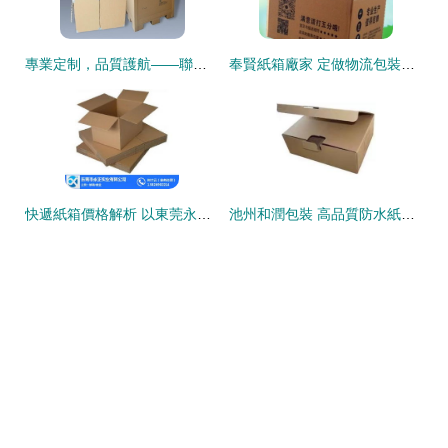
專業定制，品質護航——聯錦包裝蜂窩紙箱定做解決方案
奉賢紙箱廠家 定做物流包裝紙箱紙盒與上海印刷包裝一站式服務
快遞紙箱價格解析 以東莞永正實業為例探索紙板市場
池州和潤包裝 高品質防水紙箱與紙板的全面報價解析